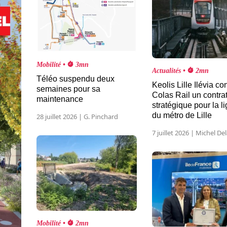
Mobilité •
3mn
Actualités •
2mn
Téléo suspendu deux
Keolis Lille Ilévia co
semaines pour sa
Colas Rail un contra
maintenance
stratégique pour la l
du métro de Lille
28 juillet 2026 | G. Pinchard
7 juillet 2026 | Michel De
Mobilité •
2mn