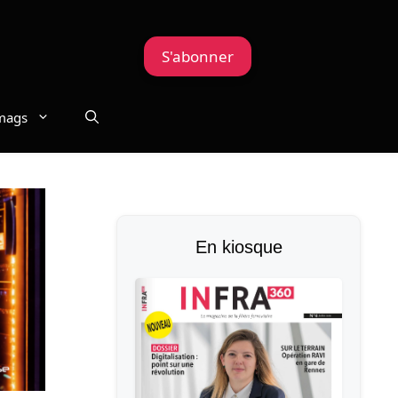
S'abonner
mags
En kiosque