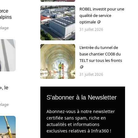
ROBEL investit pour une
orce
qualité de service
alpins
optimale 🪙
elage
31 juillet 2026
L’entrée du tunnel de
base chantier CO08 du
TELT sur tous les fronts
🪙
31 juillet 2026
», le
S'abonner à la Newsletter
elage
Abonnez-vous à notre newsletter
certifiée sans spam, riche en
actualités et informations
exclusives relatives à Infra360 !