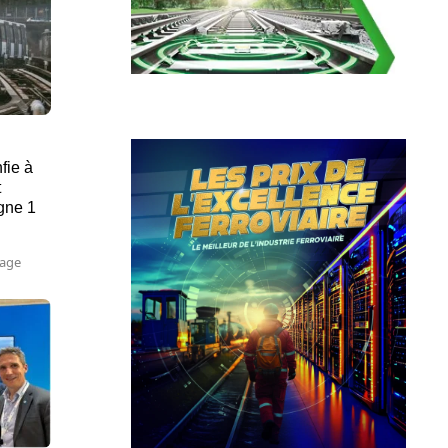
nfie à
t
igne 1
lage