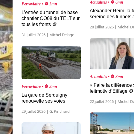
Actualités •
6mn
Ferroviaire •
3mn
Alexander Heim, la f
L’entrée du tunnel de base
sereine des tunnels 
chantier CO08 du TELT sur
tous les fronts 🪙
28 juillet 2026 | Michel D
31 juillet 2026 | Michel Delage
Actualités •
3mn
« Faire la différence 
Ferroviaire •
3mn
leitmotiv d’Eiffage 🪙
La gare de Serquigny
renouvelle ses voies
22 juillet 2026 | Michel D
29 juillet 2026 | G. Pinchard