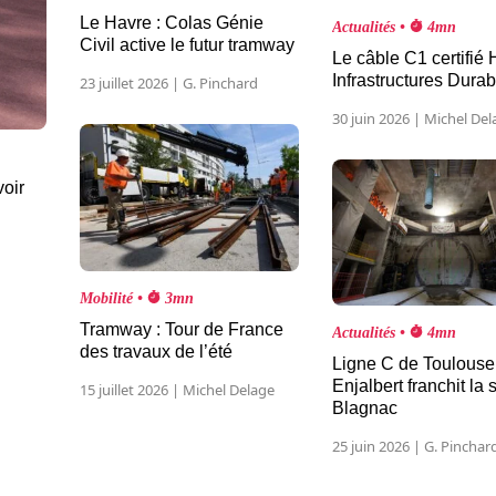
Le Havre : Colas Génie
Actualités •
4mn
Civil active le futur tramway
Le câble C1 certifié
Infrastructures Dura
23 juillet 2026 | G. Pinchard
30 juin 2026 | Michel De
voir
Mobilité •
3mn
Tramway : Tour de France
Actualités •
4mn
des travaux de l’été
Ligne C de Toulouse 
Enjalbert franchit la 
15 juillet 2026 | Michel Delage
Blagnac
25 juin 2026 | G. Pinchar