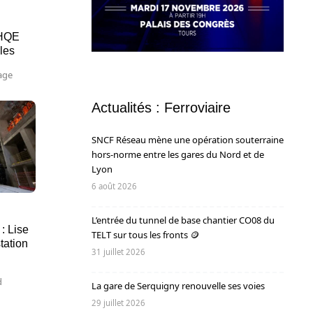
 HQE
bles
lage
Actualités : Ferroviaire
SNCF Réseau mène une opération souterraine
hors-norme entre les gares du Nord et de
Lyon
6 août 2026
L’entrée du tunnel de base chantier CO08 du
: Lise
TELT sur tous les fronts 🪙
station
31 juillet 2026
d
La gare de Serquigny renouvelle ses voies
29 juillet 2026