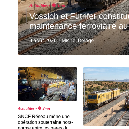
Actualités •
3mn
Vossloh et Futrifer constit
maintenance ferroviaire a
3 août 2026 | Michel Delage
Actualités •
2mn
SNCF Réseau mène une
opération souterraine hors-
norme entre les gares du