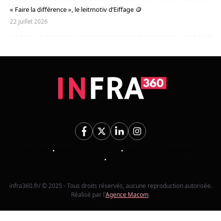
« Faire la différence », le leitmotiv d’Eiffage 🪙
22 juillet 2026
Plan du Site
•
Mentions Légales et CGU
•
Politique de confidentialité et
Cookies
•
Annonceurs
infra360.fr/ © 2025 - Tous droits réservés, aucune reproduction autorisée.
Réalisé par l'
Agence Macom
.