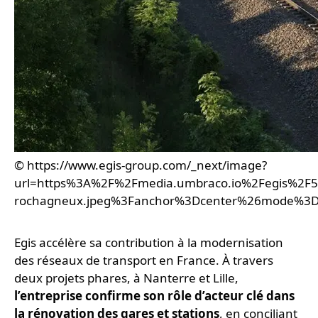
© https://www.egis-group.com/_next/image?
url=https%3A%2F%2Fmedia.umbraco.io%2Fegis%2F5h
rochagneux.jpeg%3Fanchor%3Dcenter%26mode%3
Egis accélère sa contribution à la modernisation
des réseaux de transport en France. À travers
deux projets phares, à Nanterre et Lille,
l’entreprise confirme son rôle d’acteur clé dans
la rénovation des gares et stations
, en conciliant