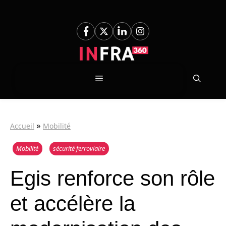
Aller
au
contenu
Menu
»
Accueil
Mobilité
Mobilité
sécurité ferroviaire
Egis renforce son rôle
et accélère la