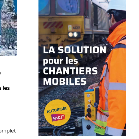
a
 les
complet