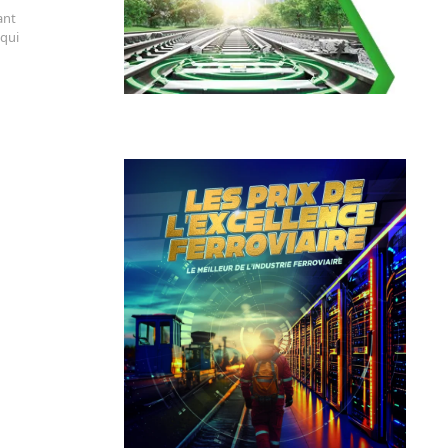
ant
 qui