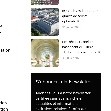
ROBEL investit pour une
qualité de service
optimale 🪙
ne
31 juillet 2026
.
L’entrée du tunnel de
base chantier CO08 du
gation
TELT sur tous les fronts 🪙
31 juillet 2026
S'abonner à la Newsletter
Abonnez-vous à notre newsletter
certifiée sans spam, riche en
 des
actualités et informations
ation
exclusives relatives à Infra360 !