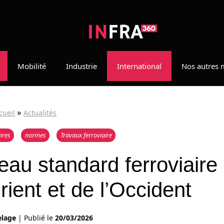
Mobilité
Industrie
International
Nos autres 
»
cueil
Actualités
ires
normes
Travaux ferroviaire
au standard ferroviaire
rient et de l’Occident
elage
|
Publié le
20/03/2026