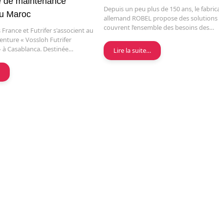
re de maintenance
Depuis un peu plus de 150 ans, le fabric
au Maroc
allemand ROBEL propose des solutions
couvrent l’ensemble des besoins des…
 France et Futrifer s'associent au
venture « Vossloh Futrifer
» à Casablanca. Destinée…
Lire la suite…
…