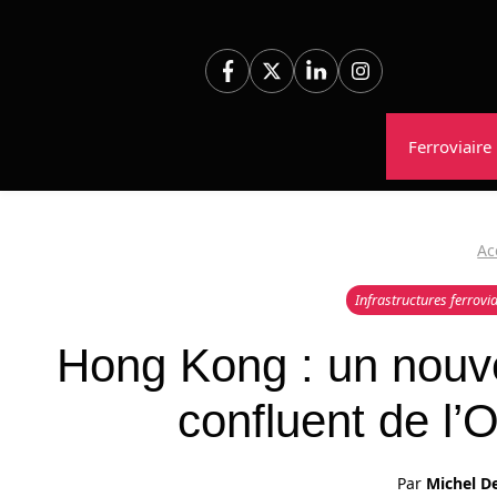
Aller
au
contenu
Ferroviaire
Ac
Infrastructures ferrovia
Hong Kong : un nouve
confluent de l’O
Par
Michel D