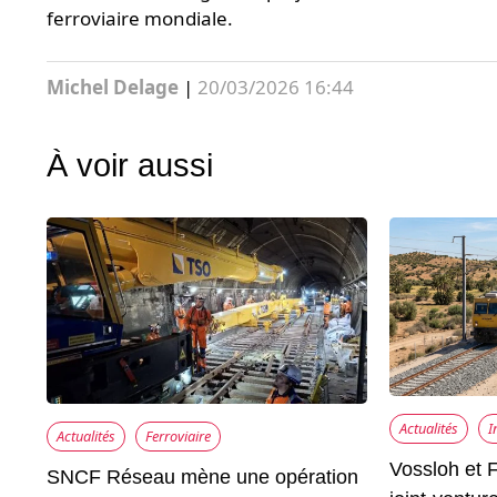
ferroviaire mondiale.
Michel Delage
|
20/03/2026 16:44
À voir aussi
Actualités
I
Actualités
Ferroviaire
Vossloh et F
SNCF Réseau mène une opération