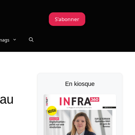
S'abonner
mags
En kiosque
 au