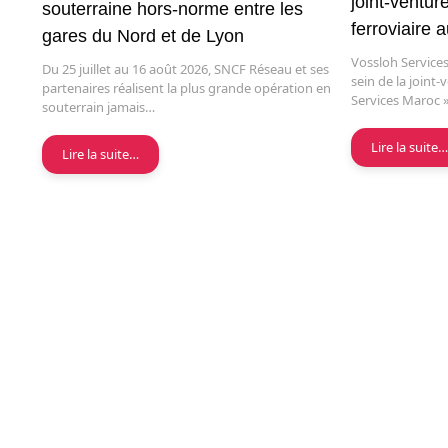
joint-ventu
souterraine hors-norme entre les
ferroviaire 
gares du Nord et de Lyon
Vossloh Services
Du 25 juillet au 16 août 2026, SNCF Réseau et ses
sein de la joint-
partenaires réalisent la plus grande opération en
Services Maroc 
souterrain jamais…
Lire la suite
Lire la suite…