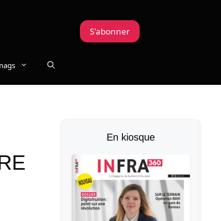
S'abonner
mags
En kiosque
ARE