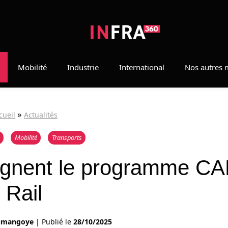
Mobilité
Industrie
International
Nos autres 
»
cueil
Actualités
Mobilité
Transports
oignent le programme C
Rail
oumangoye
|
Publié le
28/10/2025