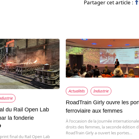
Partager cet article :
Actualités
Industrie
ndustrie
RoadTrain Girly ouvre les por
nal du Rail Open Lab
ferroviaire aux femmes
ar la fonderie
À l'occasion de la Journée international

droits des femmes, la seconde édition 
RoadTrain Girly a ouvert les portes…
sprint final du Rail Open Lab