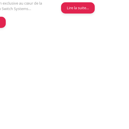
n exclusive au cœur de la
Lire la suite…
h Switch Systems…
…