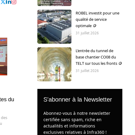
ROBEL investit pour une
qualité de service
optimale 🪙
31 juillet 2026
L’entrée du tunnel de
base chantier CO08 du
TELT sur tous les fronts 🪙
31 juillet 2026
S'abonner à la Newsletter
tes du
Abonnez-vous à notre newsletter
e des
certifiée sans spam, riche en
du
actualités et informations
exclusives relatives à Infra360 !