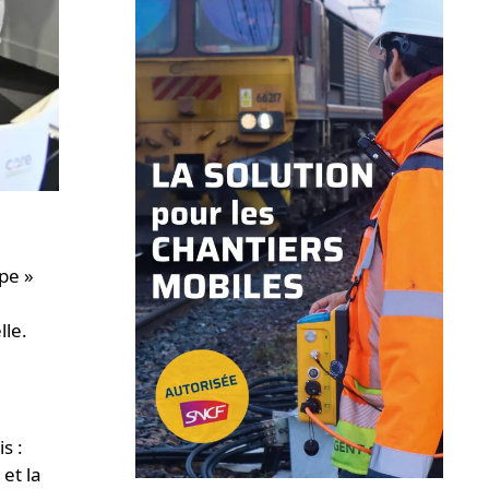
ppe »
le.
s :
 et la