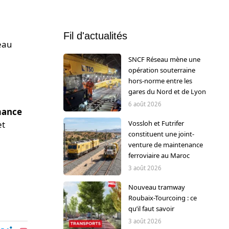
Fil d'actualités
seau
SNCF Réseau mène une
opération souterraine
hors-norme entre les
gares du Nord et de Lyon
6 août 2026
mance
Vossloh et Futrifer
et
constituent une joint-
venture de maintenance
ferroviaire au Maroc
3 août 2026
Nouveau tramway
Roubaix-Tourcoing : ce
qu’il faut savoir
3 août 2026