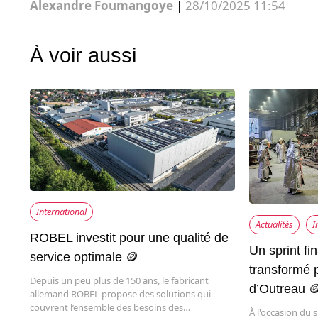
Alexandre Foumangoye
|
28/10/2025 11:54
À voir aussi
International
Actualités
I
ROBEL investit pour une qualité de
Un sprint fi
service optimale 🪙
transformé p
Depuis un peu plus de 150 ans, le fabricant
d’Outreau 
allemand ROBEL propose des solutions qui
couvrent l’ensemble des besoins des…
À l'occasion du 