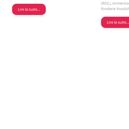
(ROL), immersio
fonderie Vosslo
Lire la suite…
Lire la suite