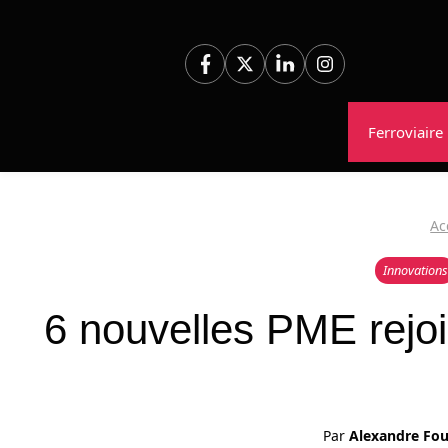
Aller
au
contenu
Ferroviaire
Ac
Innovations
6 nouvelles PME rej
Par
Alexandre F