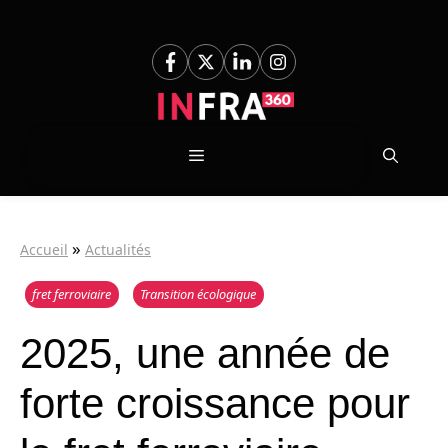
Aller
au
contenu
Menu
»
Accueil
Actualités
fret ferroviaire
Transition écologique
2025, une année de
forte croissance pour