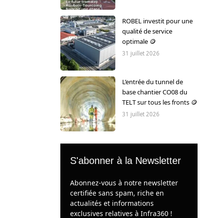
ROBEL investit pour une
qualité de service
optimale 🪙
31 juillet 2026
L’entrée du tunnel de
base chantier CO08 du
TELT sur tous les fronts 🪙
31 juillet 2026
S'abonner à la Newsletter
Abonnez-vous à notre newsletter
certifiée sans spam, riche en
actualités et informations
exclusives relatives à Infra360 !