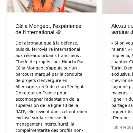
Alexande
Célia Mongeot, l’expérience
sereine d
de l’international 🪙
« Si on veut
De l’aéronautique à la défense,
ralentir. »
puis du ferroviaire international
Implenia, 
aux réseaux urbains franciliens :
chantier C
Cheffe de projets chez Hitachi Rail,
Turin. Dan
Célia Mongeot s’appuie sur un
exclusive,
parcours marqué par la conduite
chevronné 
de projets d’envergure en
façonné pa
Allemagne, en Inde et au Sénégal.
majeurs — 
De retour en France pour
ligne 11 d
accompagner l’adaptation de la
partage sa
supervision de la ligne 13 de la
rigueur tec
RATP, elle revient dans cet entretien
d’équipe.
exclusif sur la richesse du
management interculturel, la
Publié le 28 
complémentarité des profils non-