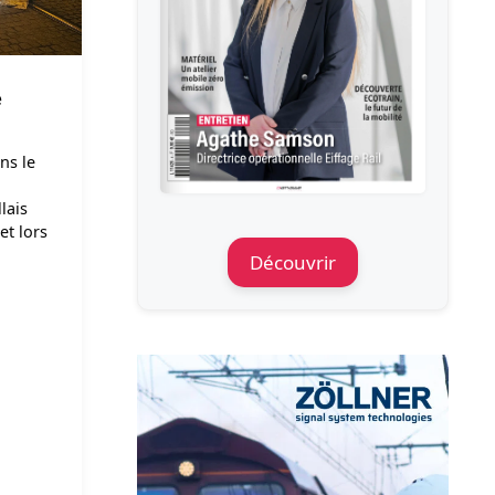
e
ns le
lais
et lors
Découvrir