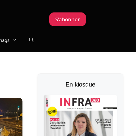
S'abonner
mags
En kiosque