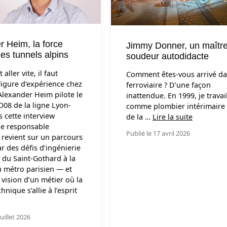
r Heim, la force
Jimmy Donner, un maîtr
es tunnels alpins
soudeur autodidacte
 aller vite, il faut
Comment êtes-vous arrivé da
 Figure d’expérience chez
ferroviaire ? D’une façon
Alexander Heim pilote le
inattendue. En 1999, je travail
O08 de la ligne Lyon-
comme plombier intérimaire 
s cette interview
de la …
Lire la suite
 le responsable
Publié le 17 avril 2026
revient sur un parcours
r des défis d’ingénierie
du Saint-Gothard à la
u métro parisien — et
 vision d’un métier où la
hnique s’allie à l’esprit
juillet 2026