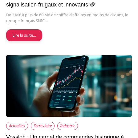
signalisation frugaux et innovants 🪙
De 2 M€ à plus de 60 M€ de chiffre d'affaires en moins de dix ans, le
groupe français SNIC…
Lire la suite…
Actualités
Ferroviaire
Industrie
Vossloh : Un carnet de commandes historique à