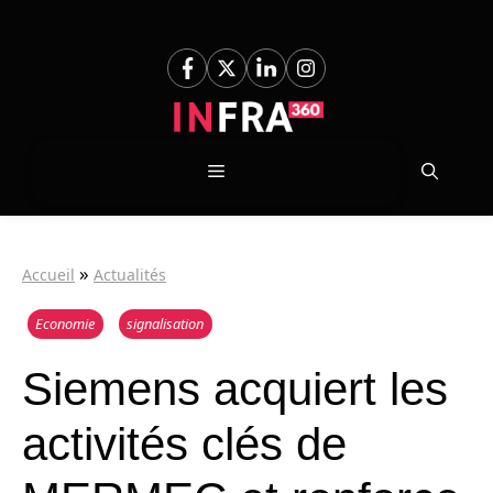
Aller
au
contenu
Menu
»
Accueil
Actualités
Economie
signalisation
Siemens acquiert les
activités clés de