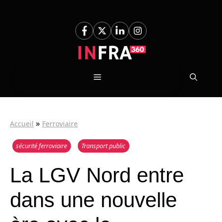
Aller
au
contenu
Menu
»
Accueil
Ferroviaire
sécurité ferroviaire
Transport public
La LGV Nord entre
dans une nouvelle