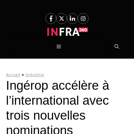
Aller
au
contenu
Menu
»
Accueil
Industrie
Ingérop accélère à
l’international avec
trois nouvelles
nominations