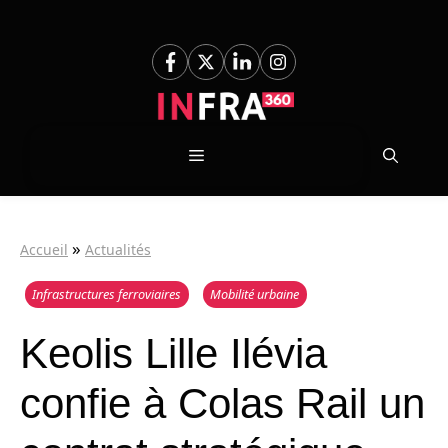
Aller
au
contenu
Menu
»
Accueil
Actualités
Infrastructures ferroviaires
Mobilité urbaine
Keolis Lille Ilévia
confie à Colas Rail un