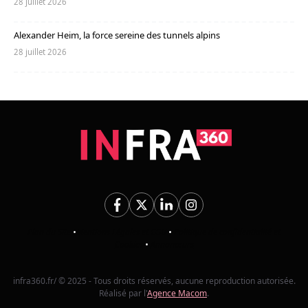
28 juillet 2026
Alexander Heim, la force sereine des tunnels alpins
28 juillet 2026
Plan du Site
•
Mentions Légales et CGU
•
Politique de confidentialité et
Cookies
•
Annonceurs
infra360.fr/ © 2025 - Tous droits réservés, aucune reproduction autorisée.
Réalisé par l'
Agence Macom
.