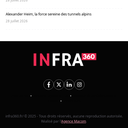
28 juillet 2026
Alexander Heim, la force sereine des tunnels alpins
28 juillet 2026
Plan du Site
•
Mentions Légales et CGU
•
Politique de confidentialité et
Cookies
•
Annonceurs
infra360.fr/ © 2025 - Tous droits réservés, aucune reproduction autorisée.
Réalisé par l'
Agence Macom
.