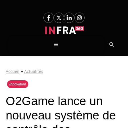
Aller
au
contenu
Menu
»
Accueil
Actualités
Innovation
O2Game lance un
nouveau système de