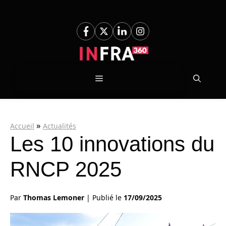
Aller
au
contenu
Menu
»
Accueil
Actualités
Les 10 innovations du
RNCP 2025
Par
Thomas Lemoner
|
Publié le
17/09/2025