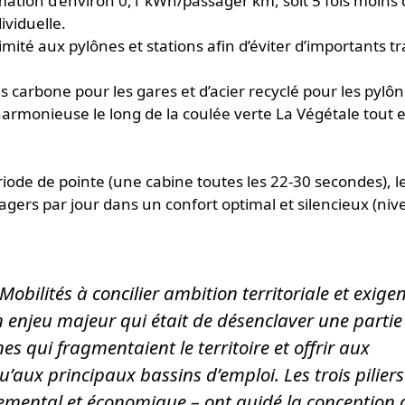
ation d’environ 0,1 kWh/passager km, soit 5 fois moins 
ividuelle.
imité aux pylônes et stations afin d’éviter d’importants t
as carbone pour les gares et d’acier recyclé pour les pylôn
armonieuse le long de la coulée verte La Végétale tout 
ode de pointe (une cabine toutes les 22-30 secondes), l
gers par jour dans un confort optimal et silencieux (ni
 Mobilités à concilier ambition territoriale et exige
 enjeu majeur qui était de désenclaver une partie
s qui fragmentaient le territoire et offrir aux
’aux principaux bassins d’emploi. Les trois pilier
emental et économique – ont guidé la conception 