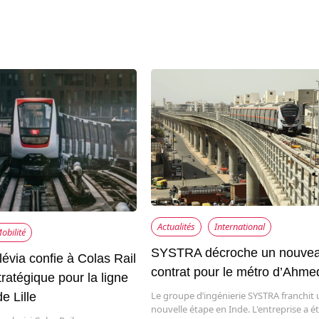
Actualités
International
obilité
SYSTRA décroche un nouve
Ilévia confie à Colas Rail
contrat pour le métro d’Ahm
tratégique pour la ligne
Le groupe d’ingénierie SYSTRA franchit
e Lille
nouvelle étape en Inde. L'entreprise a ét