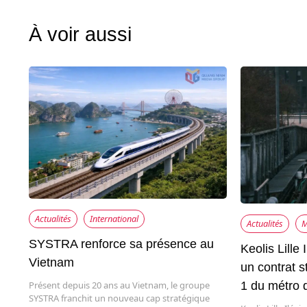
À voir aussi
Actualités
International
Actualités
M
SYSTRA renforce sa présence au
Keolis Lille 
Vietnam
un contrat s
Présent depuis 20 ans au Vietnam, le groupe
1 du métro d
SYSTRA franchit un nouveau cap stratégique