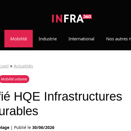
Mobilité
Industrie
International
Nos autres 
»
cueil
Actualités
Mobilité urbaine
fié HQE Infrastructures
urables
elage
|
Publié le
30/06/2026