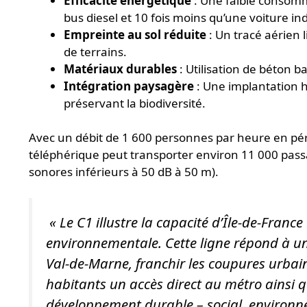
Efficacité énergétique
: Une faible consomm
bus diesel et 10 fois moins qu’une voiture ind
Empreinte au sol réduite
: Un tracé aérien l
de terrains.
Matériaux durables
: Utilisation de béton b
Intégration paysagère
: Une implantation h
préservant la biodiversité.
Avec un débit de 1 600 personnes par heure en péri
téléphérique peut transporter environ 11 000 passa
sonores inférieurs à 50 dB à 50 m).
«
Le C1 illustre la capacité d’Île-de-France
environnementale. Cette ligne répond à un
Val-de-Marne, franchir les coupures urbaine
habitants un accès direct au métro ainsi qu
développement durable – social, environn