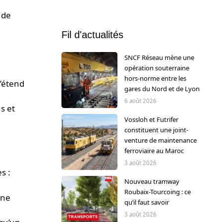
 de
Fil d'actualités
SNCF Réseau mène une
opération souterraine
hors-norme entre les
’étend
gares du Nord et de Lyon
6 août 2026
s et
Vossloh et Futrifer
constituent une joint-
venture de maintenance
ferroviaire au Maroc
3 août 2026
s :
Nouveau tramway
Roubaix-Tourcoing : ce
une
qu’il faut savoir
3 août 2026