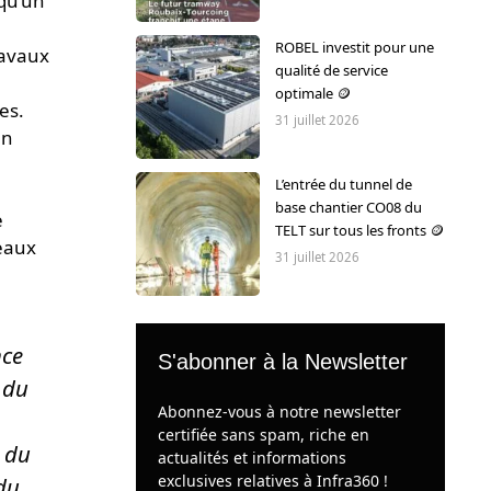
qu’un
ROBEL investit pour une
ravaux
qualité de service
optimale 🪙
es.
31 juillet 2026
en
L’entrée du tunnel de
base chantier CO08 du
e
TELT sur tous les fronts 🪙
veaux
31 juillet 2026
nce
S'abonner à la Newsletter
 du
Abonnez-vous à notre newsletter
certifiée sans spam, riche en
s du
actualités et informations
exclusives relatives à Infra360 !
du