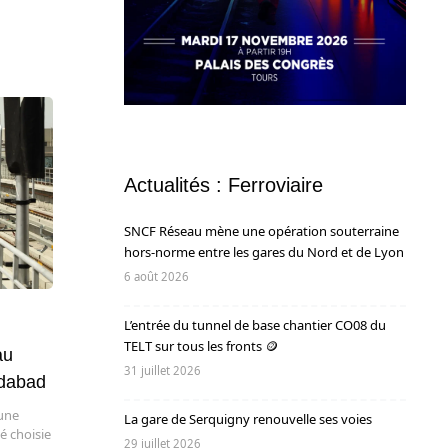
Actualités : Ferroviaire
SNCF Réseau mène une opération souterraine
hors-norme entre les gares du Nord et de Lyon
6 août 2026
L’entrée du tunnel de base chantier CO08 du
TELT sur tous les fronts 🪙
au
31 juillet 2026
edabad
 une
La gare de Serquigny renouvelle ses voies
é choisie
29 juillet 2026