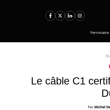
Aller
au
contenu
Ferroviaire
Ac
Le câble C1 certi
D
Par
Michel D