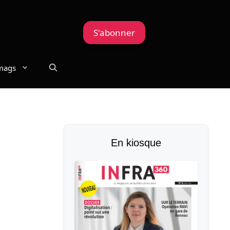
S'abonner
mags
En kiosque