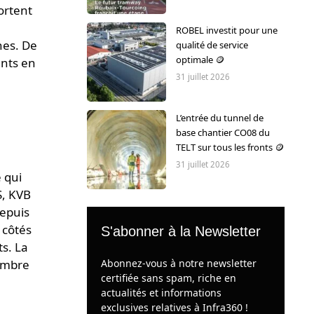
ortent
ROBEL investit pour une
nes. De
qualité de service
optimale 🪙
ents en
31 juillet 2026
L’entrée du tunnel de
base chantier CO08 du
TELT sur tous les fronts 🪙
31 juillet 2026
 qui
S, KVB
depuis
 côtés
S'abonner à la Newsletter
ts. La
Abonnez-vous à notre newsletter
nombre
certifiée sans spam, riche en
actualités et informations
exclusives relatives à Infra360 !