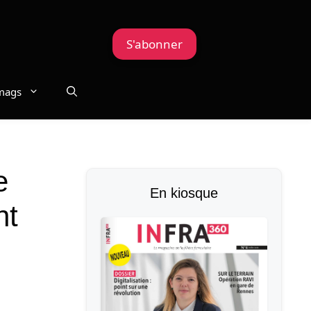
S'abonner
mags
e
En kiosque
nt