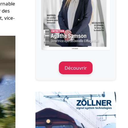
urnable
r des
, vice-
Découvrir