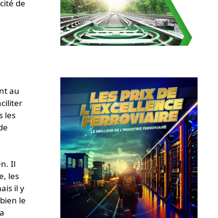
cité de
nt au
iliter
s les
de
. Il
, les
is il y
bien le
la