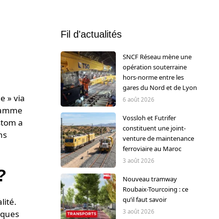
Fil d'actualités
SNCF Réseau mène une
opération souterraine
hors-norme entre les
gares du Nord et de Lyon
e » via
6 août 2026
gramme
Vossloh et Futrifer
stom a
constituent une joint-
ns
venture de maintenance
ferroviaire au Maroc
3 août 2026
?
Nouveau tramway
Roubaix-Tourcoing : ce
qu’il faut savoir
lité.
3 août 2026
iques