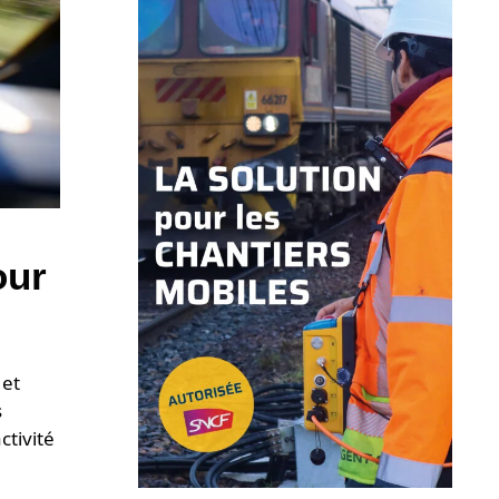
our
 et
s
ctivité