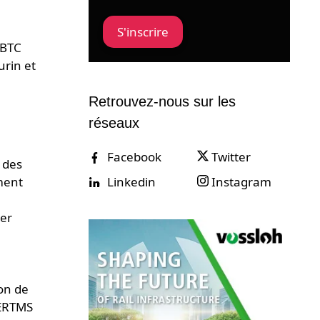
S'inscrire
CBTC
urin et
Retrouvez-nous sur les
réseaux
Facebook
Twitter
 des
Linkedin
Instagram
ement
ser
on de
 ERTMS