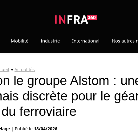
Mobilité
Industrie
International
Nos autres 
»
cueil
Actualités
lon le groupe Alstom : un
mais discrète pour le géa
 du ferroviaire
elage
|
Publié le
18/04/2026