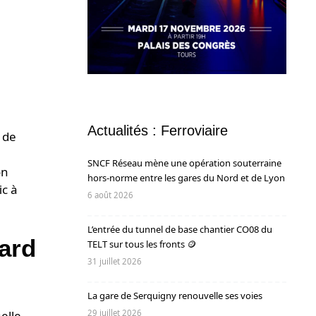
Actualités : Ferroviaire
 de
SNCF Réseau mène une opération souterraine
on
hors-norme entre les gares du Nord et de Lyon
ic à
6 août 2026
L’entrée du tunnel de base chantier CO08 du
ard
TELT sur tous les fronts 🪙
31 juillet 2026
La gare de Serquigny renouvelle ses voies
29 juillet 2026
elle