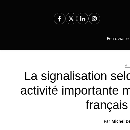
Aller
au
contenu
Ferroviaire
Ac
La signalisation se
activité importante 
français
Par
Michel D