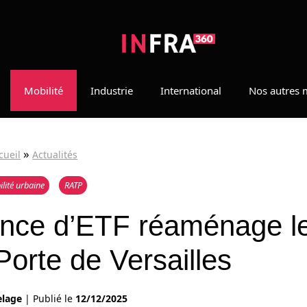
Mobilité
Industrie
International
Nos autres 
»
cueil
Actualités
lité urbaine
RATP
ance d’ETF réaménage l
Porte de Versailles
elage
|
Publié le
12/12/2025