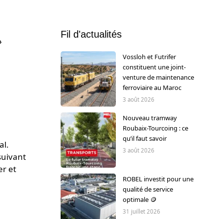
Fil d'actualités
»
Vossloh et Futrifer
constituent une joint-
venture de maintenance
ferroviaire au Maroc
3 août 2026
Nouveau tramway
Roubaix-Tourcoing : ce
qu’il faut savoir
al.
3 août 2026
suivant
er et
ROBEL investit pour une
qualité de service
optimale 🪙
31 juillet 2026