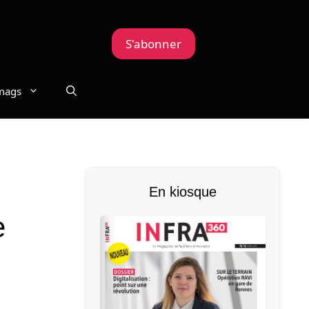
S'abonner
mags
En kiosque
e