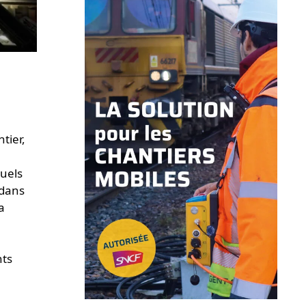
tier,
suels
 dans
a
nts