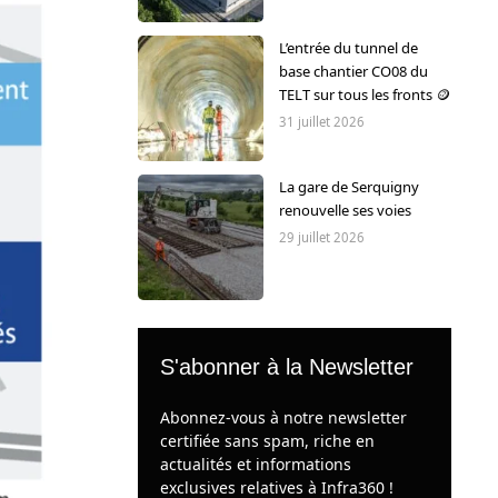
L’entrée du tunnel de
base chantier CO08 du
TELT sur tous les fronts 🪙
31 juillet 2026
La gare de Serquigny
renouvelle ses voies
29 juillet 2026
S'abonner à la Newsletter
Abonnez-vous à notre newsletter
certifiée sans spam, riche en
actualités et informations
exclusives relatives à Infra360 !