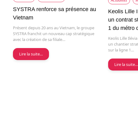
Actualités
M
SYSTRA renforce sa présence au
Keolis Lille 
Vietnam
un contrat s
Présent depuis 20 ans au Vietnam, le groupe
1 du métro d
SYSTRA franchit un nouveau cap stratégique
Keolis Lille Ilév
avec la création de sa filiale…
un chantier stra
sur la ligne 1…
Lire la suite…
Lire la suite