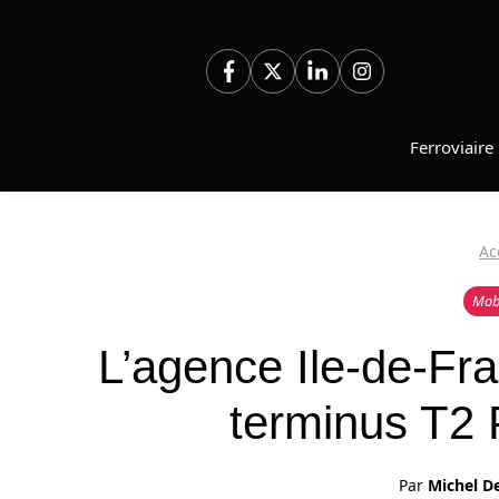
Aller
au
contenu
Ferroviaire
Ac
Mobi
L’agence Ile-de-Fr
terminus T2 
Par
Michel D