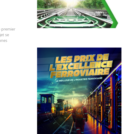
e premier
jet se
nnes