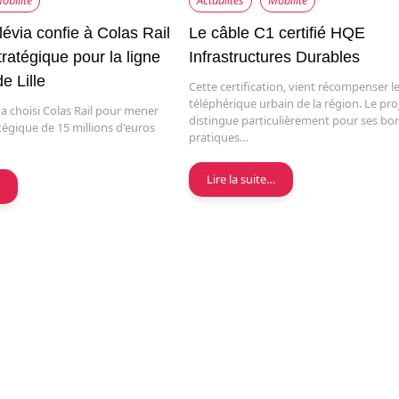
obilité
Actualités
Mobilité
Ilévia confie à Colas Rail
Le câble C1 certifié HQE
tratégique pour la ligne
Infrastructures Durables
e Lille
Cette certification, vient récompenser l
téléphérique urbain de la région. Le pro
ia a choisi Colas Rail pour mener
distingue particulièrement pour ses bo
tégique de 15 millions d'euros
pratiques…
Lire la suite…
…