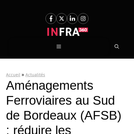
Aller
au
contenu
Menu
»
Accueil
Actualités
Aménagements
Ferroviaires au Sud
de Bordeaux (AFSB)
: réduire les