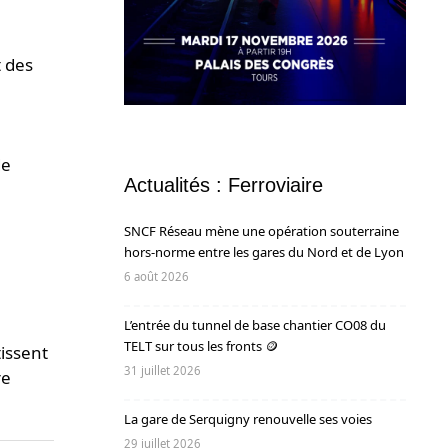
t des
de
Actualités : Ferroviaire
SNCF Réseau mène une opération souterraine
hors-norme entre les gares du Nord et de Lyon
6 août 2026
L’entrée du tunnel de base chantier CO08 du
TELT sur tous les fronts 🪙
tissent
31 juillet 2026
re
La gare de Serquigny renouvelle ses voies
29 juillet 2026