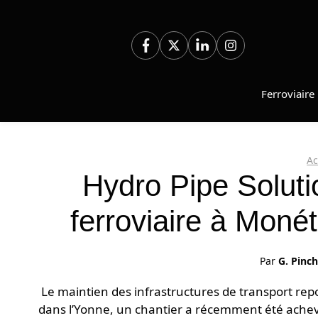
Aller
au
contenu
Ferroviaire
Ac
Hydro Pipe Soluti
ferroviaire à Mon
Par
G. Pinc
Le maintien des infrastructures de transport re
dans l’Yonne, un chantier a récemment été achevé