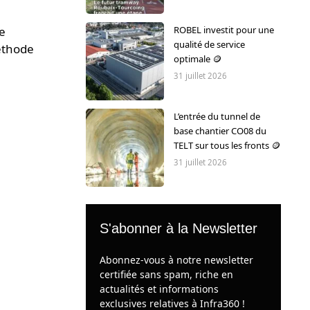
ROBEL investit pour une
e
qualité de service
méthode
optimale 🪙
31 juillet 2026
L’entrée du tunnel de
base chantier CO08 du
TELT sur tous les fronts 🪙
31 juillet 2026
S'abonner à la Newsletter
Abonnez-vous à notre newsletter
certifiée sans spam, riche en
actualités et informations
exclusives relatives à Infra360 !