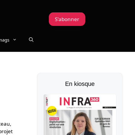
S'abonner
mags
En kiosque
teau,
projet