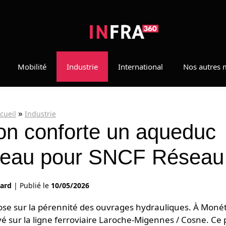
Mobilité
Industrie
International
Nos autres 
»
cueil
Industrie
on conforte un aqueduc
éteau pour SNCF Réseau
hard
|
Publié le
10/05/2026
pose sur la pérennité des ouvrages hydrauliques. À Moné
 sur la ligne ferroviaire Laroche-Migennes / Cosne. Ce 